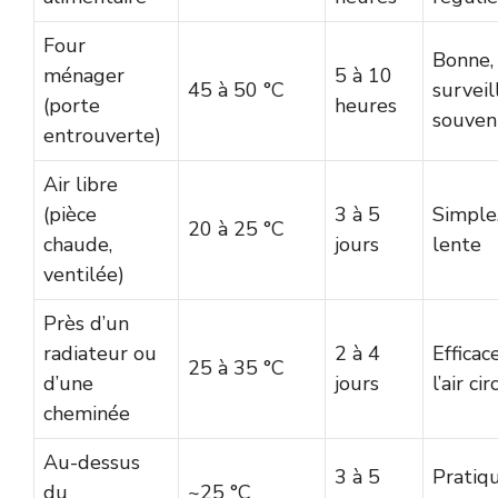
Four
Bonne,
ménager
5 à 10
45 à 50 °C
surveil
(porte
heures
souven
entrouverte)
Air libre
(pièce
3 à 5
Simple
20 à 25 °C
chaude,
jours
lente
ventilée)
Près d’un
radiateur ou
2 à 4
Efficace
25 à 35 °C
d’une
jours
l’air ci
cheminée
Au-dessus
3 à 5
Pratiq
du
~25 °C