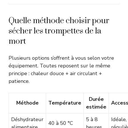
Quelle méthode choisir pour
sécher les trompettes de la
mort
Plusieurs options s’offrent à vous selon votre
équipement. Toutes reposent sur le même
principe : chaleur douce + air circulant +
patience.
Durée
Méthode
Température
Accessi
estimée
Déshydrateur
5 à 8
Idéale,
40 à 50 °C
alimentaire
heures
réguli