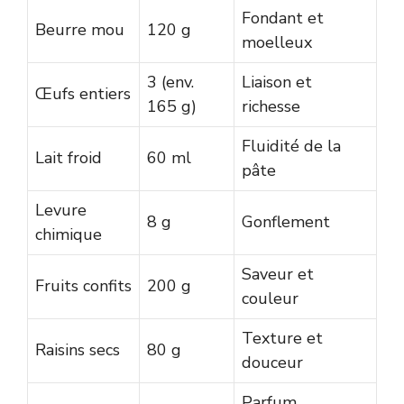
Fondant et
Beurre mou
120 g
moelleux
3 (env.
Liaison et
Œufs entiers
165 g)
richesse
Fluidité de la
Lait froid
60 ml
pâte
Levure
8 g
Gonflement
chimique
Saveur et
Fruits confits
200 g
couleur
Texture et
Raisins secs
80 g
douceur
Parfum