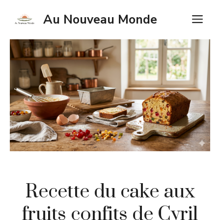
Aller
Au Nouveau Monde
M
au
contenu
Recette du cake aux
fruits confits de Cyril